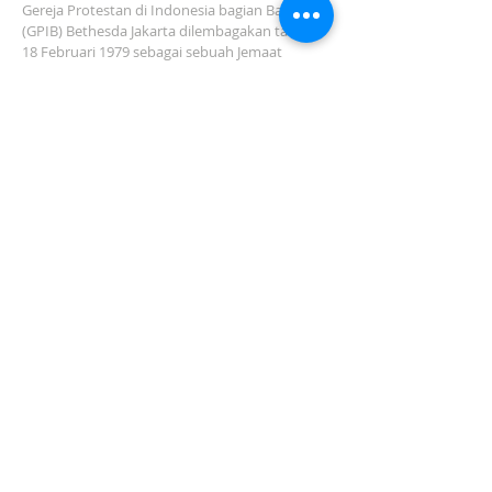
Gereja Protestan di Indonesia bagian Barat
(GPIB) Bethesda Jakarta dilembagakan tanggal
18 Februari 1979 sebagai sebuah Jemaat
mandiri yang melakukan pelayanan di wilayah
Salemba, Percetakan Negara, Johar Baru,
Cempaka Putih dan sekitarnya…
ADDRESS
Jl. Kramat Jaya Baru I No.16, RT.2/RW.4, Johar
Baru
Kec. Johar Baru
Jakarta Pusat (10560)
Tel:
021-420 3624
jkt_gpibbethesda@yahoo.com
SUBSCRIBE FOR EMAILS
Subscribe Now