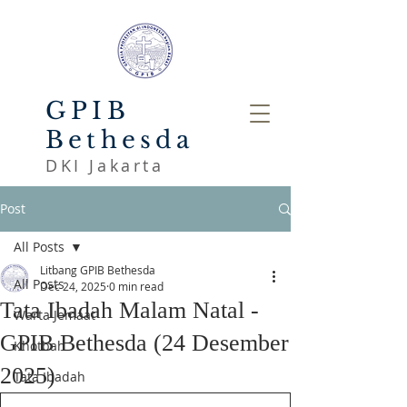
GPIB
Bethesda
DKI Jakarta
Post
All Posts
Litbang GPIB Bethesda
All Posts
Dec 24, 2025
0 min read
Tata Ibadah Malam Natal -
Warta Jemaat
GPIB Bethesda (24 Desember
Khotbah
2025)
Tata Ibadah