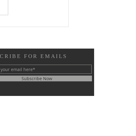
 Ibadah Gabungan
rga - GPIB Bethesda (29
026): 👇 👇 👇
CRIBE FOR EMAILS
Subscribe Now