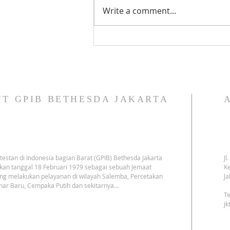
Tata Ibadah Keluarga - GPIB
Write a comment...
Bethesda (05 Agustus 2026): 👇
👇 👇
T GPIB BETHESDA JAKARTA
testan di Indonesia bagian Barat (GPIB) Bethesda Jakarta
Jl
kan tanggal 18 Februari 1979 sebagai sebuah Jemaat
Ke
ng melakukan pelayanan di wilayah Salemba, Percetakan
Ja
har Baru, Cempaka Putih dan sekitarnya…
Te
j