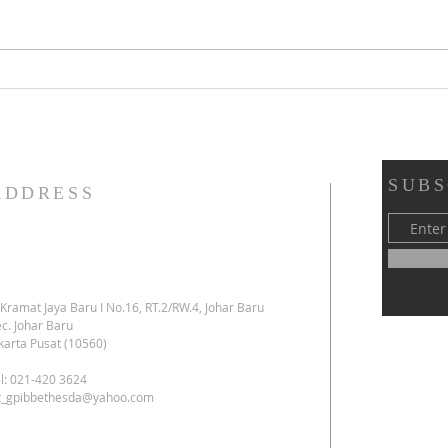
Tata Ibadah Minggu X Sesudah
Tata
Pentakosta & Syukur HUT ke-45
Kelua
YAPENDIK GPIB - GPIB Bethesda
Juli 2
(02 Agustus 2026): 👇 👇 👇
SUBS
ADDRESS
. Kramat Jaya Baru I No.16, RT.2/RW.4, Johar Baru
c. Johar Baru
karta Pusat (10560)
l: 021-420 3624
kt_gpibbethesda@yahoo.com