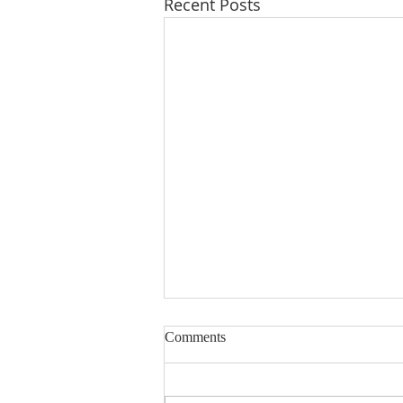
Recent Posts
Tata Ibadah Keluarga - GPIB
Comments
Bethesda (05 Agustus 2026)
Klik link dibawah ini untuk akses