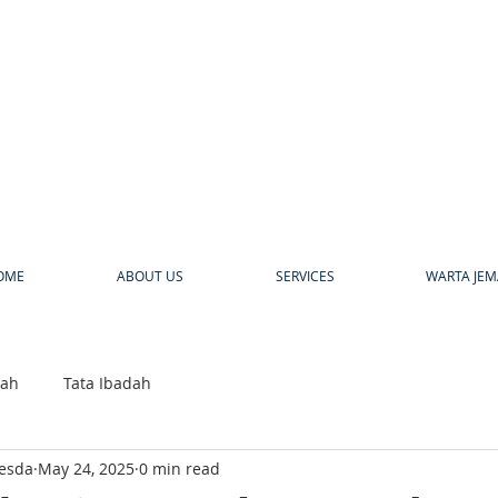
a
OME
ABOUT US
SERVICES
WARTA JEM
bah
Tata Ibadah
hesda
May 24, 2025
0 min read