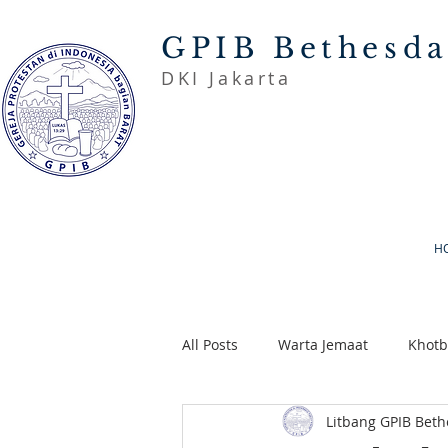
GPIB Bethesd
DKI Jakarta
H
All Posts
Warta Jemaat
Khot
Litbang GPIB Bet