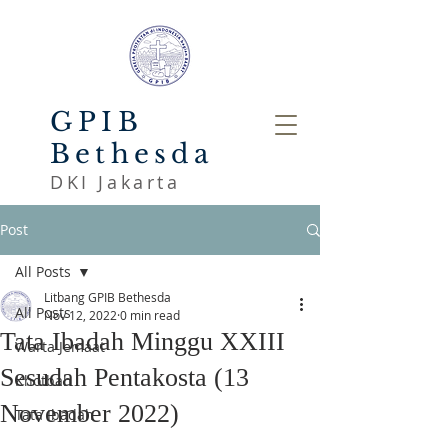
GPIB
Bethesda
DKI Jakarta
Post
All Posts
Litbang GPIB Bethesda
All Posts
Nov 12, 2022
0 min read
Tata Ibadah Minggu XXIII
Warta Jemaat
Sesudah Pentakosta (13
Khotbah
November 2022)
Tata Ibadah