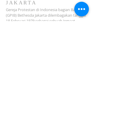
JAKARTA
Gereja Protestan di Indonesia bagian Barat
(GPIB) Bethesda Jakarta dilembagakan tanggal
18 Februari 1979 sebagai sebuah Jemaat
mandiri yang melakukan pelayanan di wilayah
Salemba, Percetakan Negara, Johar Baru,
Cempaka Putih dan sekitarnya…
ADDRESS
Jl. Kramat Jaya Baru I No.16, RT.2/RW.4, Johar
Baru
Kec. Johar Baru
Jakarta Pusat (10560)
Tel:
021-420 3624
jkt_gpibbethesda@yahoo.com
SUBSCRIBE FOR EMAILS
Subscribe Now