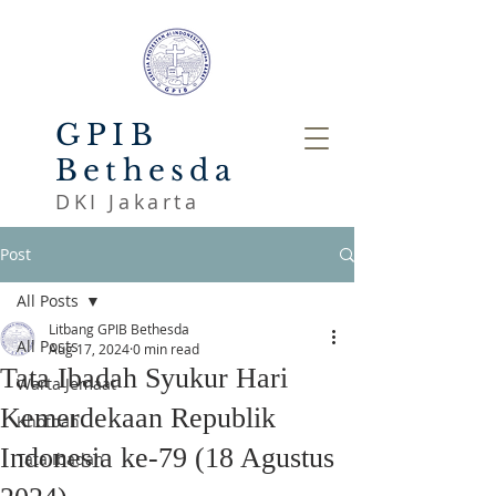
GPIB
Bethesda
DKI Jakarta
Post
All Posts
Litbang GPIB Bethesda
All Posts
Aug 17, 2024
0 min read
Tata Ibadah Syukur Hari
Warta Jemaat
Kemerdekaan Republik
Khotbah
Indonesia ke-79 (18 Agustus
Tata Ibadah