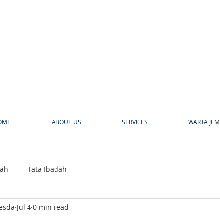
a
OME
ABOUT US
SERVICES
WARTA JEM
bah
Tata Ibadah
hesda
Jul 4
0 min read