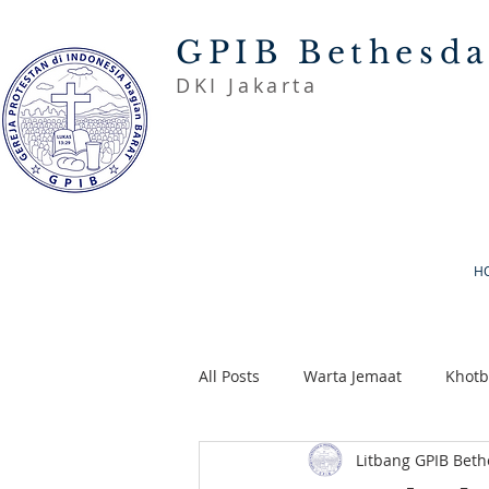
GPIB Bethesd
DKI Jakarta
H
All Posts
Warta Jemaat
Khot
Litbang GPIB Bet