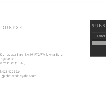
SUBS
ADDRESS
. Kramat Jaya Baru I No.16, RT.2/RW.4, Johar Baru
c. Johar Baru
karta Pusat (10560)
l: 021-420 3624
kt_gpibbethesda@yahoo.com