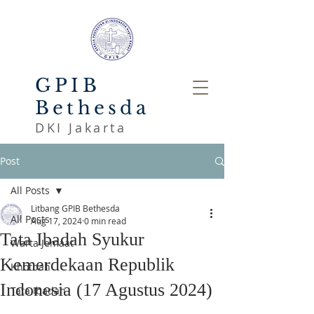
GPIB
Bethesda
DKI Jakarta
Post
All Posts
Litbang GPIB Bethesda
All Posts
Aug 17, 2024
0 min read
Tata Ibadah Syukur
Warta Jemaat
Kemerdekaan Republik
Khotbah
Indonesia (17 Agustus 2024)
Tata Ibadah