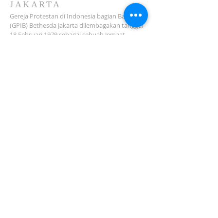
JAKARTA
Gereja Protestan di Indonesia bagian Barat
(GPIB) Bethesda Jakarta dilembagakan tanggal
18 Februari 1979 sebagai sebuah Jemaat
mandiri yang melakukan pelayanan di wilayah
Salemba, Percetakan Negara, Johar Baru,
Cempaka Putih dan sekitarnya…
ADDRESS
Jl. Kramat Jaya Baru I No.16, RT.2/RW.4, Johar
Baru
Kec. Johar Baru
Jakarta Pusat (10560)
Tel:
021-420 3624
jkt_gpibbethesda@yahoo.com
SUBSCRIBE FOR EMAILS
Subscribe Now