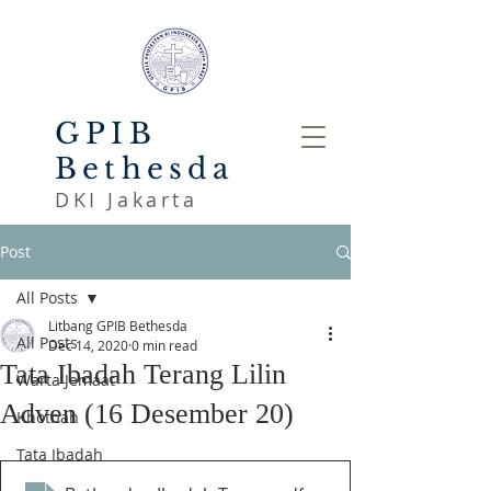
GPIB
Bethesda
DKI Jakarta
Post
All Posts
Litbang GPIB Bethesda
All Posts
Dec 14, 2020
0 min read
Tata Ibadah Terang Lilin
Warta Jemaat
Adven (16 Desember 20)
Khotbah
Tata Ibadah