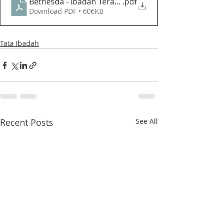
Bethesda - Ibadah Terang Lilin Adven - Tata Ibadah 
.pdf
Download PDF • 606KB
Tata Ibadah
Recent Posts
See All