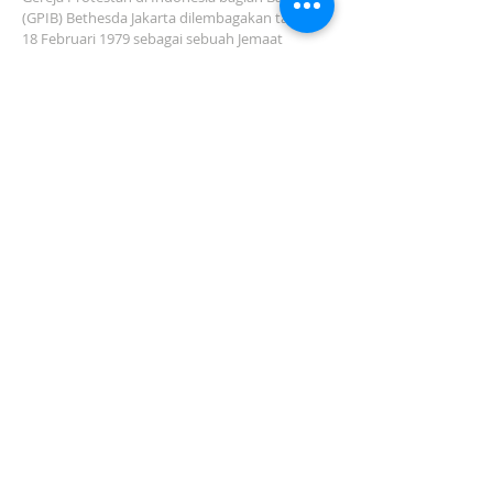
(GPIB) Bethesda Jakarta dilembagakan tanggal
18 Februari 1979 sebagai sebuah Jemaat
mandiri yang melakukan pelayanan di wilayah
Salemba, Percetakan Negara, Johar Baru,
Cempaka Putih dan sekitarnya…
ADDRESS
Jl. Kramat Jaya Baru I No.16, RT.2/RW.4, Johar
Baru
Kec. Johar Baru
Jakarta Pusat (10560)
Tel:
021-420 3624
jkt_gpibbethesda@yahoo.com
SUBSCRIBE FOR EMAILS
Subscribe Now