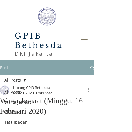
GPIB
Bethesda
DKI Jakarta
Post
All Posts
Litbang GPIB Bethesda
All Posts
Feb 20, 2020
0 min read
Warta Jemaat (Minggu, 16
Warta Jemaat
Februari 2020)
Khotbah
Tata Ibadah