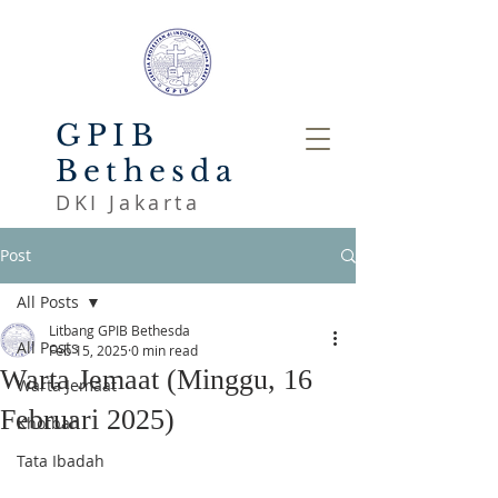
GPIB
Bethesda
DKI Jakarta
Post
All Posts
Litbang GPIB Bethesda
All Posts
Feb 15, 2025
0 min read
Warta Jemaat (Minggu, 16
Warta Jemaat
Februari 2025)
Khotbah
Tata Ibadah