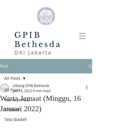
GPIB
Bethesda
DKI Jakarta
Post
All Posts
Litbang GPIB Bethesda
All Posts
Jan 15, 2022
0 min read
Warta Jemaat (Minggu, 16
Warta Jemaat
Januari 2022)
Khotbah
Tata Ibadah